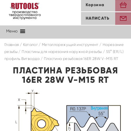
Корзина
НАПИСАТЬ
Меню
Главная
/
Каталог
/
Металлорежущий инструмент
/
Нарезание
резьбы
/
Пластины для нарезания наружной резьбы
/
55° (ER/L)
профиль Витворда
/ Пластина резьбовая 16ER 28W V-M15 RT
ПЛАСТИНА РЕЗЬБОВАЯ
16ER 28W V-M15 RT