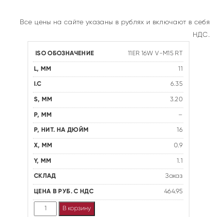
Все цены на сайте указаны в рублях и включают в себя
НДС.
11ER 16W V-M15 RT
11
6.35
3.20
–
16
0.9
1.1
Заказ
464.95
Количество
В корзину