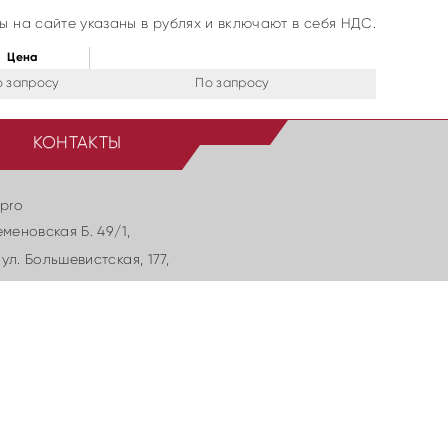
ы на сайте указаны в рублях и включают в себя НДС.
Цена
о запросу
По запросу
КОНТАКТЫ
.pro
еменовская Б. 49/1,
ул. Большевиcтская, 177,