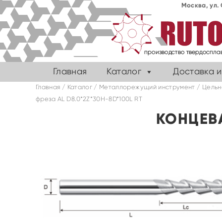
Москва, ул. 
Главная
Каталог
Доставка и
Главная
/
Каталог
/
Металлорежущий инструмент
/
Цельн
фреза AL D8.0*2Z*30H-8D*100L RT
КОНЦЕВА