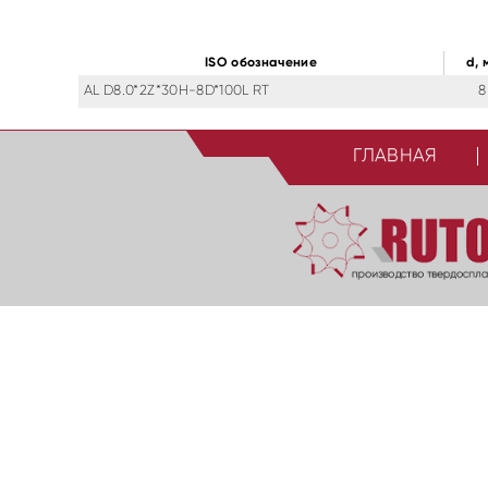
ISO обозначение
d, 
AL D8.0*2Z*30H-8D*100L RT
8
ГЛАВНАЯ