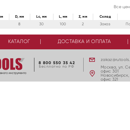
Все цен
мм
D, мм
Lc, мм
L, мм
Z, мм
Cклад
8
30
100
2
Заказ
П
КАТАЛОГ
ДОСТАВКА И ОПЛАТА
zakaz@rutools
8 800 550 35 42
Бесплатно по РФ
Москва, ул. С
офис 301
Новосибирск, 
офис 321