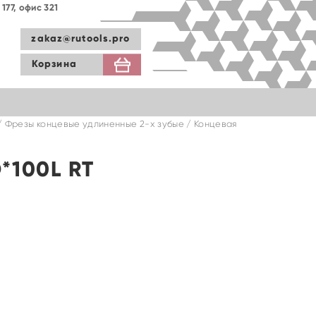
177, офис 321
zakaz@rutools.pro
Корзина
/
Фрезы концевые удлиненные 2-х зубые
/ Концевая
*100L RT