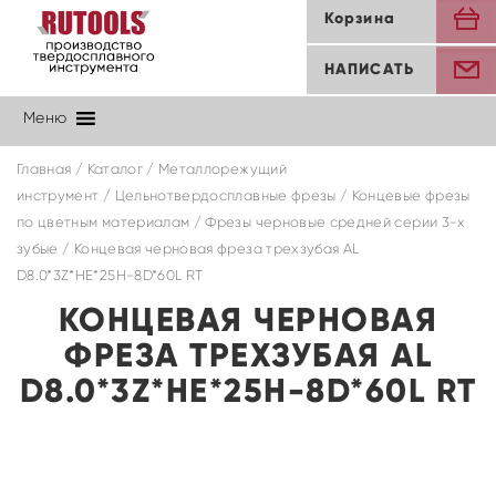
Корзина
НАПИСАТЬ
Меню
Главная
/
Каталог
/
Металлорежущий
инструмент
/
Цельнотвердосплавные фрезы
/
Концевые фрезы
по цветным материалам
/
Фрезы черновые средней серии 3-х
зубые
/ Концевая черновая фреза трехзубая AL
D8.0*3Z*HE*25H-8D*60L RT
КОНЦЕВАЯ ЧЕРНОВАЯ
ФРЕЗА ТРЕХЗУБАЯ AL
D8.0*3Z*HE*25H-8D*60L RT