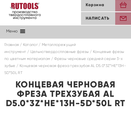
Корзина
НАПИСАТЬ
Меню
Главная
/
Каталог
/
Металлорежущий
инструмент
/
Цельнотвердосплавные фрезы
/
Концевые фрезы
по цветным материалам
/
Фрезы черновые средней серии 3-х
зубые
/ Концевая черновая фреза трехзубая AL D5.0*3Z*HE*13H-
5D*50L RT
КОНЦЕВАЯ ЧЕРНОВАЯ
ФРЕЗА ТРЕХЗУБАЯ AL
D5.0*3Z*HE*13H-5D*50L RT