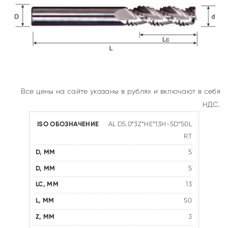
Все цены на сайте указаны в рублях и включают в себя
НДС.
AL D5.0*3Z*HE*13H-5D*50L
RT
5
5
13
50
3