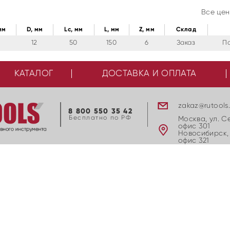
Все цен
мм
D, мм
Lc, мм
L, мм
Z, мм
Cклад
2
12
50
150
6
Заказ
П
КАТАЛОГ
ДОСТАВКА И ОПЛАТА
zakaz@rutools
8 800 550 35 42
Бесплатно по РФ
Москва, ул. С
офис 301
Новосибирск, 
офис 321