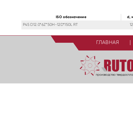
ISO обозначение
d, 
P45 D12.0*6Z*50H-12D*150L RT
1
ГЛАВНАЯ