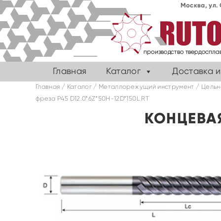
Москва, ул. 
Главная
Каталог
Доставка и
Главная
/
Каталог
/
Металлорежущий инструмент
/
Цельн
фреза P45 D12.0*6Z*50H-12D*150L RT
КОНЦЕВАЯ