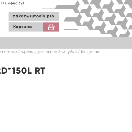
177, офис 321
zakaz@rutools.pro
Корзина
м сталям
/
Фрезы удлиненные 6-и зубые
/ Концевая
D*150L RT