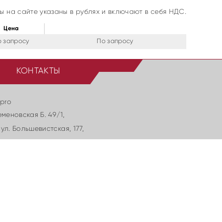
ы на сайте указаны в рублях и включают в себя НДС.
Цена
о запросу
По запросу
КОНТАКТЫ
.pro
еменовская Б. 49/1,
ул. Большевиcтская, 177,