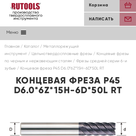
Корзина
НАПИСАТЬ
Меню
Главная
/
Каталог
/
Металлорежущий
инструмент
/
Цельнотвердосплавные фрезы
/
Концевые фрезы
по черным и нержавеющим сталям
/
Фрезы средней серии 6-и
зубые
/ Концевая фреза P45 D6.0*6Z*15H-6D*50L RT
КОНЦЕВАЯ ФРЕЗА P45
D6.0*6Z*15H-6D*50L RT