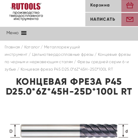
Корзина
НАПИСАТЬ
Меню
Главная
/
Каталог
/
Металлорежущий
инструмент
/
Цельнотвердосплавные фрезы
/
Концевые фрезы
по черным и нержавеющим сталям
/
Фрезы средней серии 6-и
зубые
/ Концевая фреза P45 D25.0*6Z*45H-25D*100L RT
КОНЦЕВАЯ ФРЕЗА P45
D25.0*6Z*45H-25D*100L RT