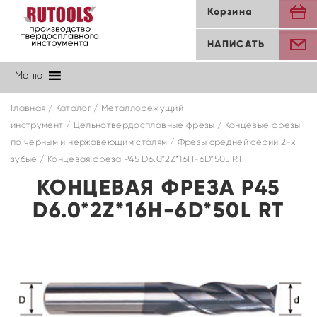
Корзина
НАПИСАТЬ
Меню
Главная
/
Каталог
/
Металлорежущий
инструмент
/
Цельнотвердосплавные фрезы
/
Концевые фрезы
по черным и нержавеющим сталям
/
Фрезы средней серии 2-х
зубые
/ Концевая фреза P45 D6.0*2Z*16H-6D*50L RT
КОНЦЕВАЯ ФРЕЗА P45
D6.0*2Z*16H-6D*50L RT