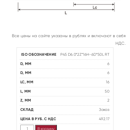
Все цены на сайте указаны в рублях и включают в себя
НДС.
P45 D6.0*2Z*16H-6D*50L RT
6
6
16
50
2
Заказ
492.17
Количество
В корзину