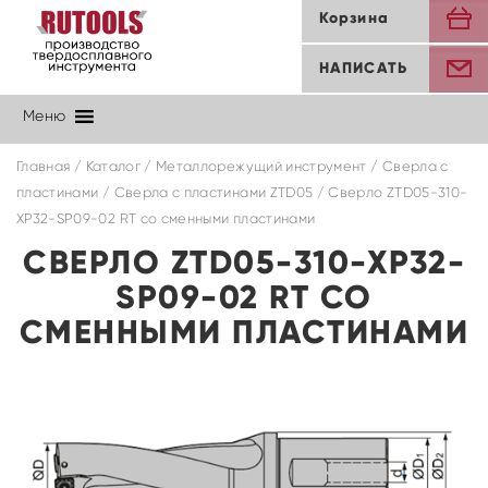
Корзина
НАПИСАТЬ
Меню
Главная
/
Каталог
/
Металлорежущий инструмент
/
Сверла с
пластинами
/
Cверла с пластинами ZTD05
/ Сверло ZTD05-310-
XP32-SP09-02 RT со сменными пластинами
СВЕРЛО ZTD05-310-XP32-
SP09-02 RT СО
СМЕННЫМИ ПЛАСТИНАМИ