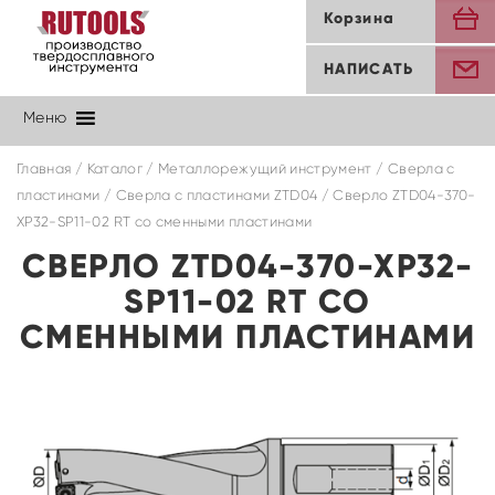
Корзина
НАПИСАТЬ
Меню
Главная
/
Каталог
/
Металлорежущий инструмент
/
Сверла с
пластинами
/
Cверла с пластинами ZTD04
/ Сверло ZTD04-370-
XP32-SP11-02 RT со сменными пластинами
СВЕРЛО ZTD04-370-XP32-
SP11-02 RT СО
СМЕННЫМИ ПЛАСТИНАМИ