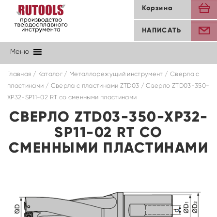
Корзина
НАПИСАТЬ
Меню
Главная
/
Каталог
/
Металлорежущий инструмент
/
Сверла с
пластинами
/
Cверла с пластинами ZTD03
/ Сверло ZTD03-350-
XP32-SP11-02 RT со сменными пластинами
СВЕРЛО ZTD03-350-XP32-
SP11-02 RT СО
СМЕННЫМИ ПЛАСТИНАМИ