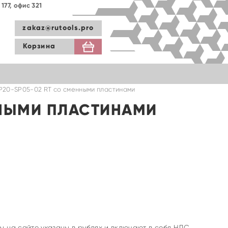
177, офис 321
zakaz@rutools.pro
Корзина
P20-SP05-02 RT со сменными пластинами
ННЫМИ ПЛАСТИНАМИ
ы на сайте указаны в рублях и включают в себя НДС.