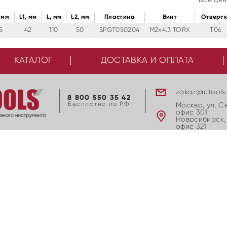
 мм
L1, мм
L, мм
L2, мм
Пластина
Винт
Отверт
5
42
110
50
SPGT050204
M2x4.3 TORX
T06
КАТАЛОГ
ДОСТАВКА И ОПЛАТА
zakaz@rutools
8 800 550 35 42
Бесплатно по РФ
Москва, ул. С
офис 301
Новосибирск, 
офис 321