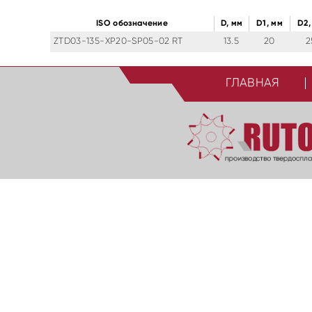
ISO обозначение
D, мм
D1, мм
D2,
ZTD03-135-XP20-SP05-02 RT
13.5
20
2
ГЛАВНАЯ