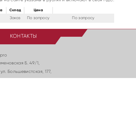
ка
Cклад
Цена
Заказ
По запросу
По запросу
КОНТАКТЫ
.pro
еменовская Б. 49/1,
ул. Большевиcтская, 177,