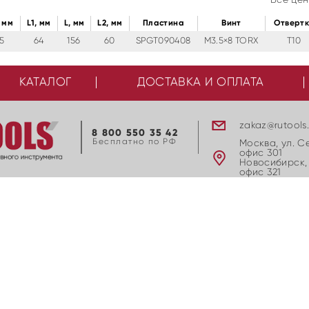
 мм
L1, мм
L, мм
L2, мм
Пластина
Винт
Отверт
5
64
156
60
SPGT090408
M3.5×8 TORX
T10
КАТАЛОГ
ДОСТАВКА И ОПЛАТА
zakaz@rutools
8 800 550 35 42
Бесплатно по РФ
Москва, ул. С
офис 301
Новосибирск, 
офис 321