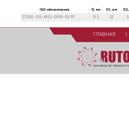
ISO обозначение
D, мм
D1, мм
D2,
ZTD02-315-XP32-SP09-02 RT
31.5
32
5
ГЛАВНАЯ