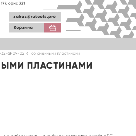
177, офис 321
zakaz@rutools.pro
Корзина
P32-SP09-02 RT со сменными пластинами
ННЫМИ ПЛАСТИНАМИ
ы на сайте указаны в рублях и включают в себя НДС.