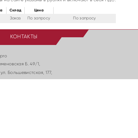
ка
Cклад
Цена
Заказ
По запросу
По запросу
КОНТАКТЫ
.pro
еменовская Б. 49/1,
ул. Большевиcтская, 177,