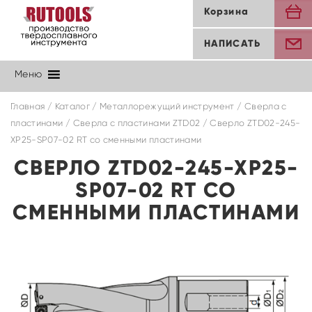
Корзина
НАПИСАТЬ
Меню
Главная
/
Каталог
/
Металлорежущий инструмент
/
Сверла с
пластинами
/
Cверла с пластинами ZTD02
/ Сверло ZTD02-245-
XP25-SP07-02 RT со сменными пластинами
СВЕРЛО ZTD02-245-XP25-
SP07-02 RT СО
СМЕННЫМИ ПЛАСТИНАМИ