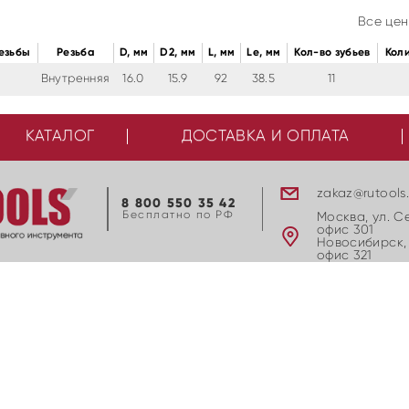
Все цен
езьбы
Резьба
D, мм
D2, мм
L, мм
Le, мм
Кол-во зубьев
Кол
Внутренняя
16.0
15.9
92
38.5
11
КАТАЛОГ
ДОСТАВКА И ОПЛАТА
zakaz@rutools
8 800 550 35 42
Бесплатно по РФ
Москва, ул. С
офис 301
Новосибирск, 
офис 321