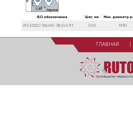
ISO обозначение
Шаг, мм
Мин. диаметр р
IR3.50ISO S16x92-38.5x5 RT
3.00
M30
ГЛАВНАЯ