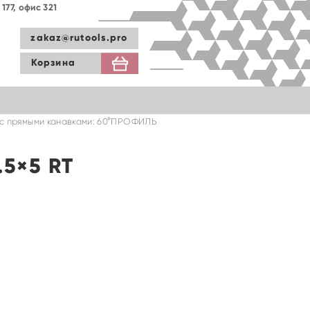
177, офис 321
zakaz@rutools.pro
Корзина
с прямыми канавками: 60°ПРОФИЛЬ
.5×5 RT