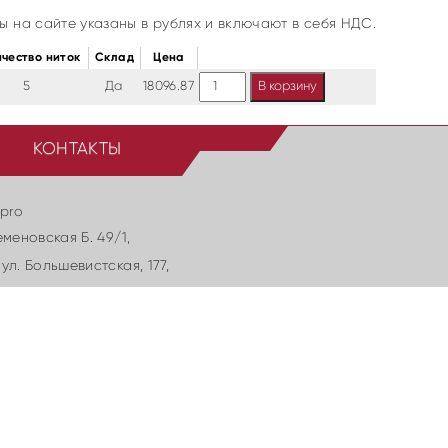
ы на сайте указаны в рублях и включают в себя НДС.
ичество ниток
Cклад
Цена
Количество
5
Да
18096.87
В корзину
КОНТАКТЫ
.pro
еменовская Б. 49/1,
ул. Большевиcтская, 177,