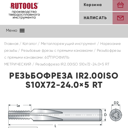
Корзина
НАПИСАТЬ
Меню
Главная
/
Каталог
/
Металлорежущий инструмент
/
Нарезание
резьбы
/
Резьбовые фрезы с прямыми канавками
/
Резьбофрезы
с прямыми канавками: 60°ПРОФИЛЬ
МЕТРИЧЕСКИЙ
/ Резьбофреза IR2.00ISO S10x72-24.0×5 RT
РЕЗЬБОФРЕЗА IR2.00ISO
S10X72-24.0×5 RT