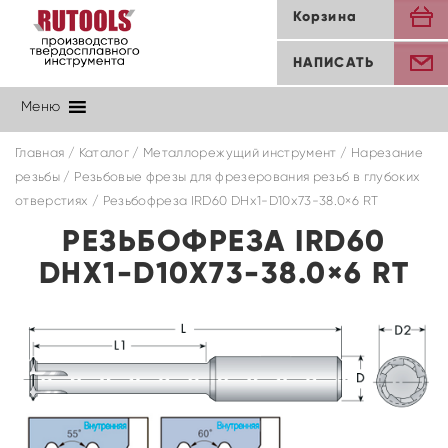
Корзина
НАПИСАТЬ
Меню
Главная
/
Каталог
/
Металлорежущий инструмент
/
Нарезание
резьбы
/
Резьбовые фрезы для фрезерования резьб в глубоких
отверстиях
/ Резьбофреза IRD60 DHx1-D10x73-38.0×6 RT
РЕЗЬБОФРЕЗА IRD60
DHX1-D10X73-38.0×6 RT