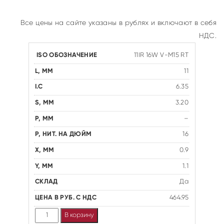
Все цены на сайте указаны в рублях и включают в себя
НДС.
11IR 16W V-M15 RT
11
6.35
3.20
–
16
0.9
1.1
Да
464.95
Количество
В корзину