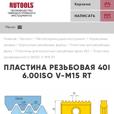
Корзина
НАПИСАТЬ
Меню
Главная
/
Каталог
/
Металлорежущий инструмент
/
Нарезание
резьбы
/
Корпусные резьбовые фрезы
/
Пластины для резьбовых
фрез
/
Пластины для корпусных резьбовых фрез ISO
/ Пластина
резьбовая 40I 6.00ISO V-M15 RT
ПЛАСТИНА РЕЗЬБОВАЯ 40I
6.00ISO V-M15 RT