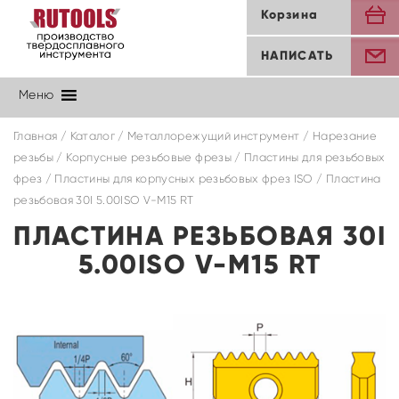
Корзина
НАПИСАТЬ
Меню
Главная
/
Каталог
/
Металлорежущий инструмент
/
Нарезание
резьбы
/
Корпусные резьбовые фрезы
/
Пластины для резьбовых
фрез
/
Пластины для корпусных резьбовых фрез ISO
/ Пластина
резьбовая 30I 5.00ISO V-M15 RT
ПЛАСТИНА РЕЗЬБОВАЯ 30I
5.00ISO V-M15 RT