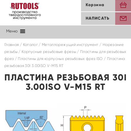
Корзина
НАПИСАТЬ
Меню
Главная
/
Каталог
/
Металлорежущий инструмент
/
Нарезание
резьбы
/
Корпусные резьбовые фрезы
/
Пластины для резьбовых
фрез
/
Пластины для корпусных резьбовых фрез ISO
/ Пластина
резьбовая 30I 3.00ISO V-M15 RT
ПЛАСТИНА РЕЗЬБОВАЯ 30I
3.00ISO V-M15 RT