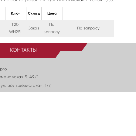
Ключ
Cклад
Цена
T20,
По
Заказ
По запросу
WH25L
запросу
КОНТАКТЫ
.pro
еменовская Б. 49/1,
ул. Большевиcтская, 177,