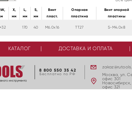
xW,
Х,
L,
S,
Винт
Опорная
Винт опорной
мм
мм
мм
мм
пласт.
пластина
пластины
×32
170
40
M6.0x16
TT27
S-M4.0x8
КАТАЛОГ
ДОСТАВКА И ОПЛАТА
zakaz@rutools
8 800 550 35 42
Бесплатно по РФ
Москва, ул. С
офис 301
Новосибирск, 
офис 321