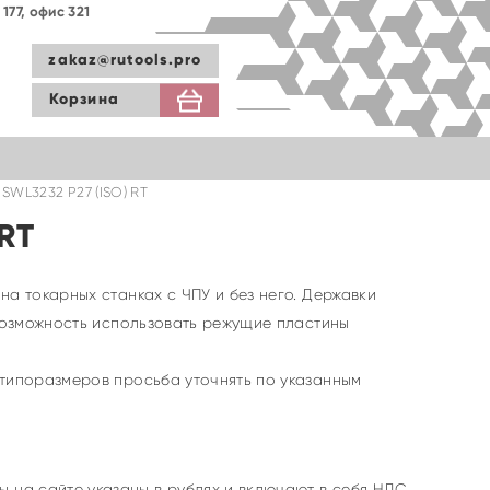
177, офис 321
zakaz@rutools.pro
Корзина
SWL3232 P27 (ISO) RT
RT
а токарных станках с ЧПУ и без него. Державки
 возможность использовать режущие пластины
 типоразмеров просьба уточнять по указанным
ы на сайте указаны в рублях и включают в себя НДС.