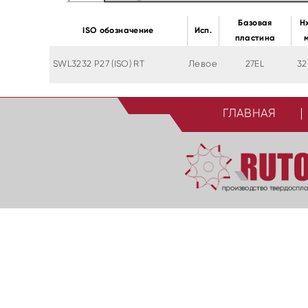
Базовая
H
ISO обозначение
Исп.
пластина
SWL3232 P27 (ISO) RT
Левое
27EL
32
ГЛАВНАЯ