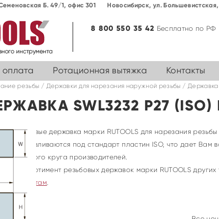
Семеновская Б. 49/1, офис 301
Новосибирск, ул. Большевиcтская, 
8 800 550 35 42
Бесплатно по РФ
 оплата
Ротационная вытяжка
Контакты
ание резьбы
/
Державки для нарезания наружной резьбы
/ Державка 
ЕРЖАВКА SWL3232 P27 (ISO) 
Резьбовые державка марки RUTOOLS для нарезания резьбы н
изготавливаются под стандарт пластин ISO, что дает Вам
широкого круга производителей.
* Ассортимент резьбовых державок марки RUTOOLS других
контактам
.
Все цен