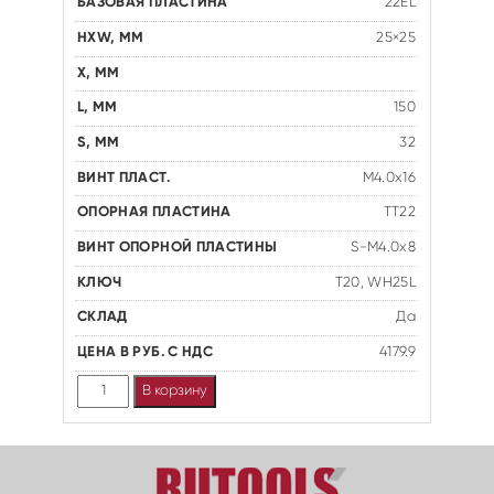
22EL
25×25
150
32
M4.0x16
TT22
S-M4.0x8
T20, WH25L
Да
4179.9
Количество
В корзину