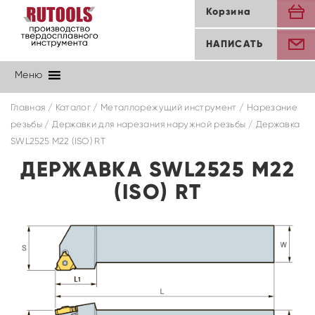
Корзина
НАПИСАТЬ
Меню
Главная
/
Каталог
/
Металлорежущий инструмент
/
Нарезание
резьбы
/
Державки для нарезания наружной резьбы
/ Державка
SWL2525 M22 (ISO) RT
ДЕРЖАВКА SWL2525 M22
(ISO) RT